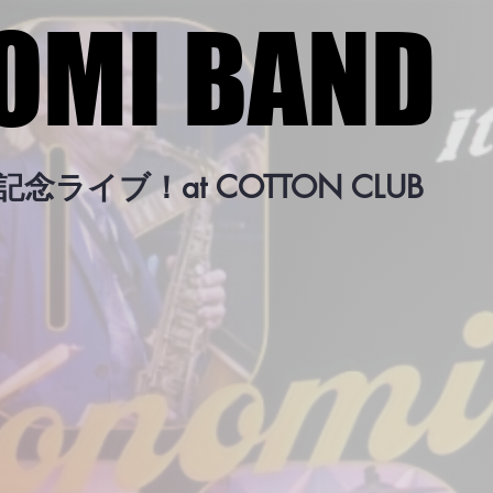
OMI BAND
OMI BAND
念ライブ！at COTTON CLUB