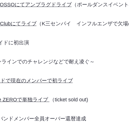
 ROSSOにてアンプラグドライブ
（ポールダンスイベント
Club
にてライブ
（K三センパイ インフルエンザで欠場
サイドに初出演
ンラインでのチャレンジなどで耐え凌ぐ～
イドで現在のメンバーで初ライブ
nge ZEROで単独ライブ
（ticket sold out)
iを除きバンドメンバー全員オーバー還暦達成