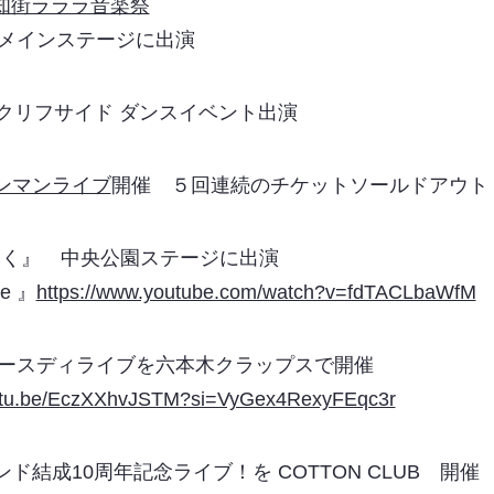
知街ラララ音楽祭
テージに出演
元町クリフサイド ダンスイベント出演
ンマンライブ
開催 ５回連続のチケットソールドアウト
きゃく』 中央公園ステージに出演
 』
https://www.youtube.com/watch?v=fdTACLbaWfM
mi バースディライブを六本木クラップスで開催
outu.be/EczXXhvJSTM?si=VyGex4RexyFEqc3r
ンド結成10周年記念ライブ！を COTTON CLUB 開催